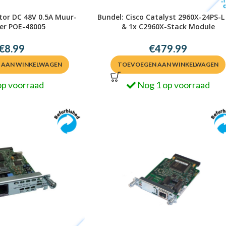
ctor DC 48V 0.5A Muur-
Bundel: Cisco Catalyst 2960X-24PS-L
er POE-48005
& 1x C2960X-Stack Module
€
8.99
€
479.99
 AAN WINKELWAGEN
TOEVOEGEN AAN WINKELWAGEN
op voorraad
Nog 1 op voorraad