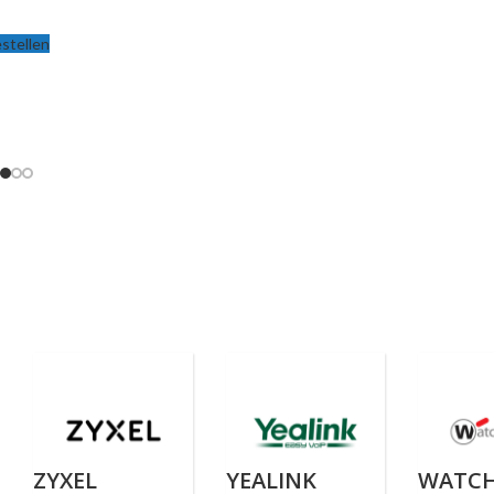
stellen
ZYXEL
YEALINK
WATC