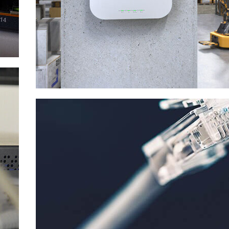
WiFi Access
points
Bekijken