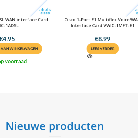
DSL WAN interface Card
Cisco 1-Port E1 Multiflex Voice/W
IC-1ADSL
Interface Card VWIC-1MFT-E1
€
4.95
€
8.99
 AAN WINKELWAGEN
LEES VERDER
op voorraad
Nieuwe producten