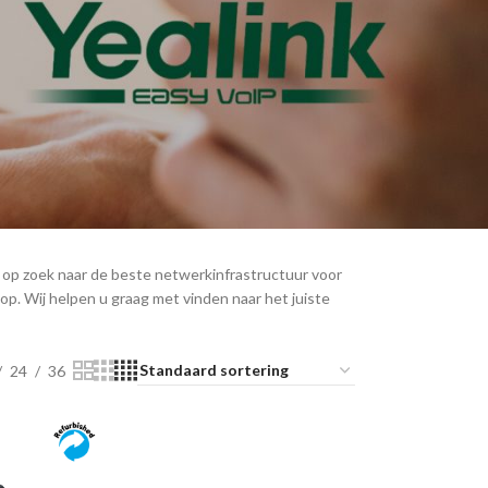
 Broadsoft, Asterisk en meer. Ook zijn de VoIP
geschikt voor Nederlandse VoIP providers.
roducten. Heeft u advies nodig of vragen over een
 op zoek naar de beste netwerkinfrastructuur voor
p. Wij helpen u graag met vinden naar het juiste
24
36