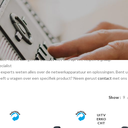
ns werken op basis van SIP en werken met alle IP PBX systemen van 3CX,
or hosted VoIP oplossingen.
rlandse versies van YeaLink met Nederlandse taal ondersteuningen en 
hop niet alleen de nieuwste producten, maar ook refurbished en renew p
oduct? Neem dan gerust
contact
met ons op. We helpen u graag.
cialist
 experts weten alles over de netwerkapparatuur en oplossingen. Bent u
eeft u vragen over een specifiek product? Neem gerust
contact
met ons o
Show
9
UITV
ERKO
CHT