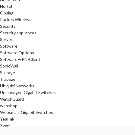
Nortel
Opslag
Ruckus Wireless
Security
Security appliances
Servers
Software
Software Options
Software-VPN-Client
SonicWall
Storage
Trapeze
Ubiquiti Networks
Unmanaged Gigabit Switches
WatchGuard
webshop
Websmart Gigabit Switches
Yealink
Zyxel