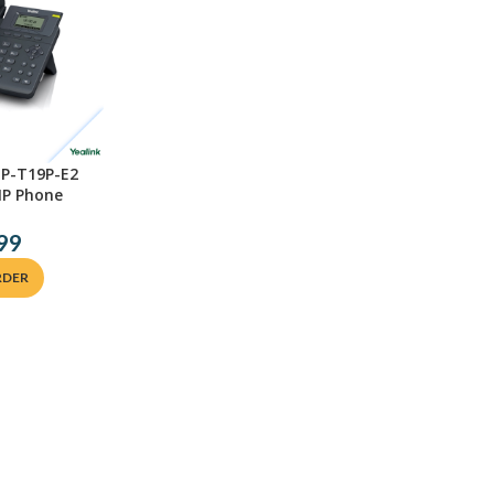
IP-T19P-E2
 IP Phone
99
RDER