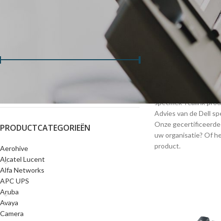
FILTER OP PRIJS
YeaLink VoIP telefoo
telefoons perfect vo
Wij verkopen de Nede
Prijs:
€30
—
€130
FILTER
U vindt in onze webs
specifiek Yealink pr
Advies van de Dell spe
Onze gecertificeerde
PRODUCTCATEGORIEËN
uw organisatie? Of h
product.
Aerohive
Alcatel Lucent
Alfa Networks
APC UPS
Aruba
Avaya
Camera