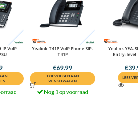
 IP VoIP
Yealink T41P VoIP Phone SIP-
Yealink YEA-S
PSU
T41P
Entry-level
9
€
69.99
€
39.
AAN
TOEVOEGEN AAN
LEES VE
GEN
WINKELWAGEN
oorraad
Nog 1 op voorraad