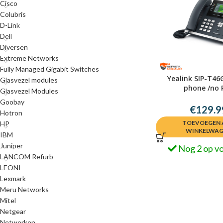
Cisco
Colubris
D-Link
Dell
Diversen
Extreme Networks
Fully Managed Gigabit Switches
Yealink SIP-T46G
Glasvezel modules
phone /no 
Glasvezel Modules
Goobay
€
129.9
Hotron
TOEVOEGEN 
HP
WINKELWA
IBM
Juniper
Nog 2 op v
LANCOM Refurb
LEONI
Lexmark
Meru Networks
Mitel
Netgear
Netwerken