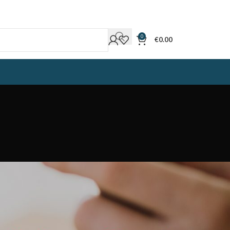
0
€
0.00