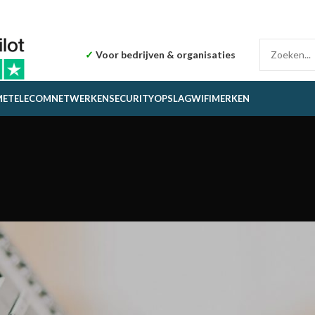
✓
Voor bedrijven & organisaties
ME
TELECOM
NETWERKEN
SECURITY
OPSLAG
WIFI
MERKEN