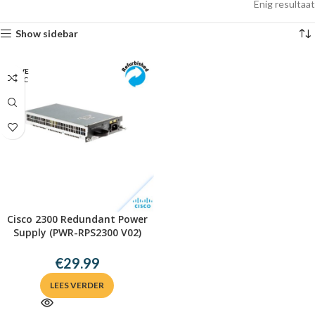
Enig resultaat
Show sidebar
UITVE
RKOC
HT
Cisco 2300 Redundant Power
Supply (PWR-RPS2300 V02)
€
29.99
LEES VERDER