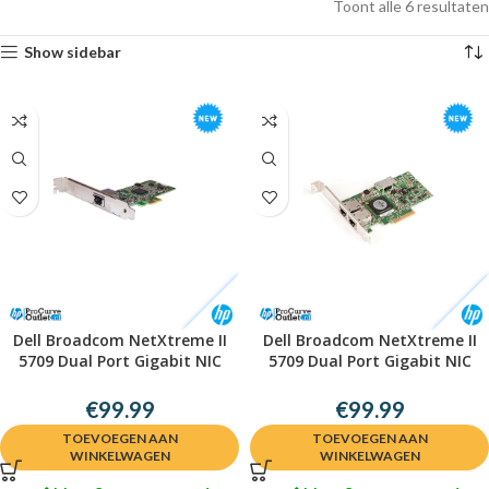
Toont alle 6 resultaten
Show sidebar
Dell Broadcom NetXtreme II
Dell Broadcom NetXtreme II
5709 Dual Port Gigabit NIC
5709 Dual Port Gigabit NIC
540-10435
540-10537
€
99.99
€
99.99
TOEVOEGEN AAN
TOEVOEGEN AAN
WINKELWAGEN
WINKELWAGEN