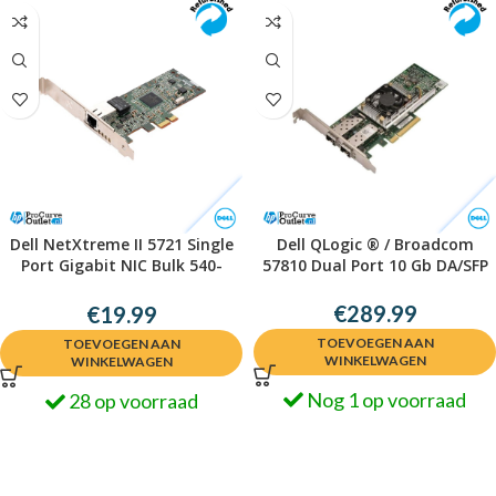
Dell NetXtreme II 5721 Single
Dell QLogic ® / Broadcom
Port Gigabit NIC Bulk 540-
57810 Dual Port 10 Gb DA/SFP
10421
€
289.99
€
19.99
TOEVOEGEN AAN
TOEVOEGEN AAN
WINKELWAGEN
WINKELWAGEN
Nog 1 op voorraad
28 op voorraad