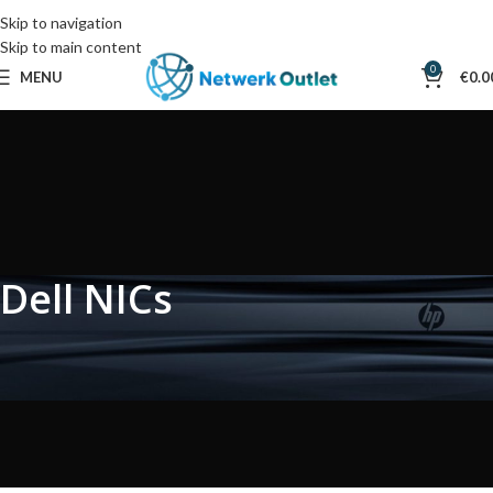
Skip to navigation
Skip to main content
0
MENU
€
0.0
Dell NICs