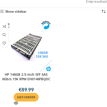
Enig resultaat
Show sidebar
UITVE
RKOC
HT
HP 146GB 2.5-inch SFF SAS
6Gb/s 15K RPM EH0146FBQDC
/w Bracket
€
89.99
LEES VERDER