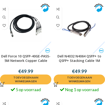
Dell Force 10 QSFP-40GE-PASS-
Dell N4032 N4064 QSFP+ to
5M Network Copper Cable
QSFP+ Stacking Cable 1M
V492M
5NP8R
€
49.99
€
49.99
TOEVOEGEN AAN
TOEVOEGEN AAN
WINKELWAGEN
WINKELWAGEN
5 op voorraad
Nog 1 op voorraad