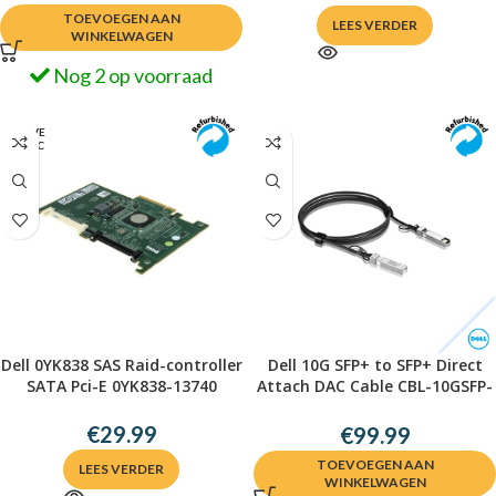
TOEVOEGEN AAN
LEES VERDER
WINKELWAGEN
Nog 2 op voorraad
UITVE
RKOC
HT
Dell 0YK838 SAS Raid-controller
Dell 10G SFP+ to SFP+ Direct
SATA Pci-E 0YK838-13740
Attach DAC Cable CBL-10GSFP-
DAC-2M
€
29.99
€
99.99
TOEVOEGEN AAN
LEES VERDER
WINKELWAGEN