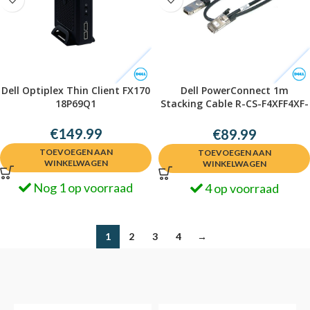
Dell Optiplex Thin Client FX170
Dell PowerConnect 1m
18P69Q1
Stacking Cable R-CS-F4XFF4XF-
R1-1000-L3C
€
149.99
€
89.99
TOEVOEGEN AAN
TOEVOEGEN AAN
WINKELWAGEN
WINKELWAGEN
Nog 1 op voorraad
4 op voorraad
1
2
3
4
→