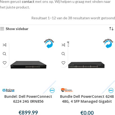
Neem gerust
contact
met ons op. Wij helpen u graag met vinden naar
het juiste product.
Resultaat 1–12 van de 38 resultaten wordt getoond
Show sidebar
UITVE
RKOC
HT
Bundel: Dell PowerConnect
Bundle Dell PowerConect 6248
6224 24G 0RN856
48G, 4 SFP Managed Gigabit
Switch
€
899.99
€
0.00