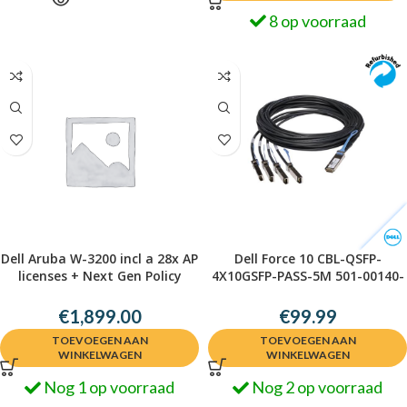
8 op voorraad
Dell Aruba W-3200 incl a 28x AP
Dell Force 10 CBL-QSFP-
licenses + Next Gen Policy
4X10GSFP-PASS-5M 501-00140-
Enforcement Firewall
01
€
1,899.00
€
99.99
TOEVOEGEN AAN
TOEVOEGEN AAN
WINKELWAGEN
WINKELWAGEN
Nog 1 op voorraad
Nog 2 op voorraad