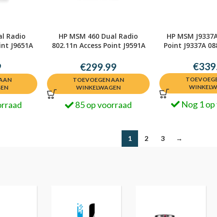
l Radio
HP MSM 460 Dual Radio
HP MSM J9337A
int J9651A
802.11n Access Point J9591A
Point J9337A 0
938
incl Wall Mount
€
339
9
€
299.99
TOEVOEGE
AAN
TOEVOEGEN AAN
WINKEL
GEN
WINKELWAGEN
Nog 1 op
orraad
85 op voorraad
1
2
3
→