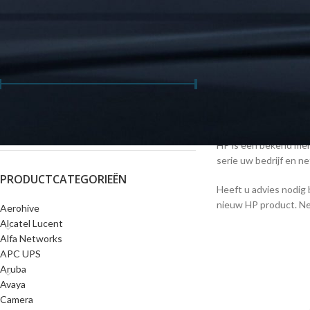
FILTER OP PRIJS
HP WiFi Access Points
hierdoor is een kabel-
beveiligingsmiddelen 
bekabelde netwerkaans
IP camera, PC en note
Prijs:
€20
—
€1,000
FILTER
HP is een bekend merk
serie uw bedrijf en n
PRODUCTCATEGORIEËN
Heeft u advies nodig 
nieuw HP product. 
Aerohive
Alcatel Lucent
Alfa Networks
APC UPS
Aruba
Avaya
Camera