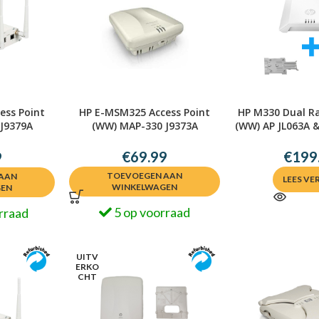
ess Point
HP E-MSM325 Access Point
HP M330 Dual Ra
J9379A
(WW) MAP-330 J9373A
(WW) AP JL063A 
441
€
69.99
€
199
9
TOEVOEGEN AAN
AAN
LEES VE
WINKELWAGEN
GEN
5 op voorraad
rraad
UITV
ERKO
CHT