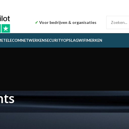
✓
Voor bedrijven & organisaties
ME
TELECOM
NETWERKEN
SECURITY
OPSLAG
WIFI
MERKEN
nts