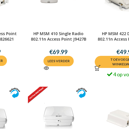
ss Point
HP MSM 410 Single Radio
HP MSM 422 D
2826621
802.11n Access Point J9427B
802.11n Access 
0884962973516
08844205
9
€
69.99
€
49.
TOEVOEGE
ER
LEES VERDER
WINKEL
4 op v