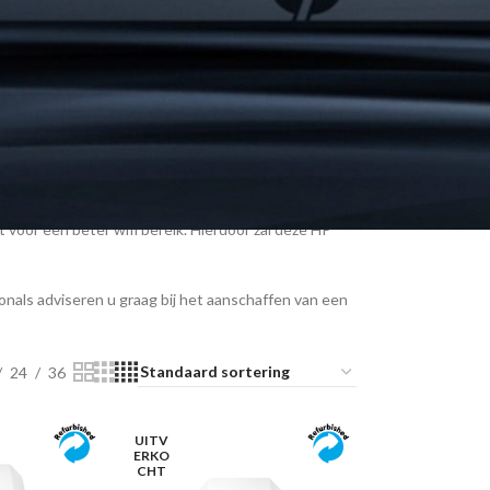
abel blijft stabiel en snelheid onovertroffen.
erbinding van cruciaal vinden, zoals bij
die zorgen voor stabiliteit, omdat ze van één
ierdoor kun je bijvoorbeeld gemakkelijk je printer,
voor een beter wifi bereik. Hierdoor zal deze HP
onals adviseren u graag bij het aanschaffen van een
24
36
UITV
ERKO
CHT