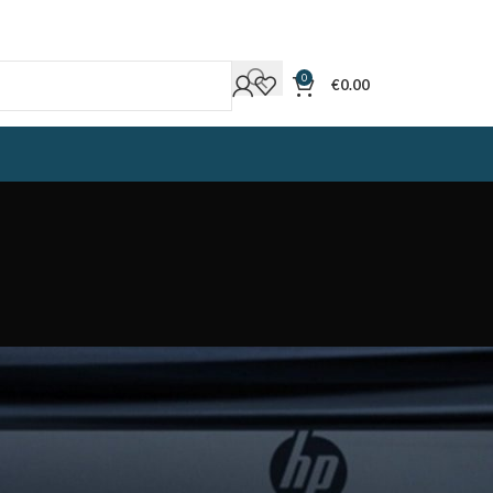
0
€
0.00