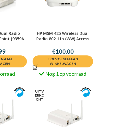
ual Radio
HP MSM 425 Wireless Dual
Point J9359A
Radio 802.11n (WW) Access
53366
Point JG654A
99
€
100.00
N AAN
TOEVOEGEN AAN
WAGEN
WINKELWAGEN
oorraad
Nog 1 op voorraad
UITV
ERKO
CHT