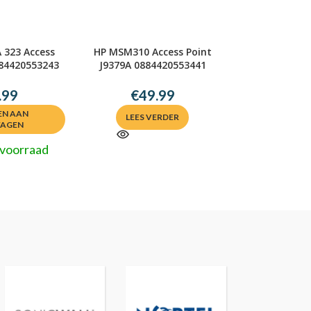
 323 Access
HP MSM310 Access Point
884420553243
J9379A 0884420553441
.99
€
49.99
N AAN
LEES VERDER
WAGEN
 voorraad