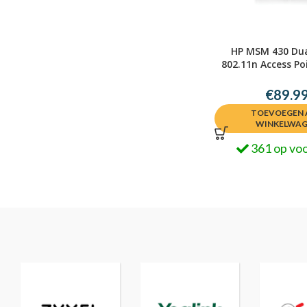
HP MSM 430 Dua
802.11n Access Po
5711783211
€
89.9
TOEVOEGEN 
WINKELWA
361 op vo