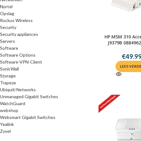
Nortel
Opslag
Ruckus Wireless
Security
Security appliances
HP MSM 310 Acce
Servers
J9379B 088496
Software
Software Options
€
49.9
Software-VPN-Client
LEES VERD
SonicWall
Storage
Trapeze
Ubiquiti Networks
Unmanaged Gigabit Switches
WatchGuard
webshop
Websmart Gigabit Switches
Yealink
Zyxel