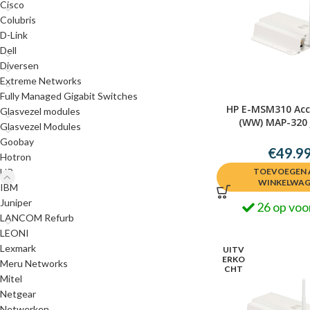
Cisco
Colubris
D-Link
Dell
Diversen
Extreme Networks
Fully Managed Gigabit Switches
HP E-MSM310 Acc
Glasvezel modules
(WW) MAP-320 
Glasvezel Modules
0884420553
Goobay
€
49.9
Hotron
HP
TOEVOEGEN 
WINKELWA
IBM
Juniper
26 op voo
LANCOM Refurb
LEONI
Lexmark
UITV
ERKO
Meru Networks
CHT
Mitel
Netgear
Netwerken