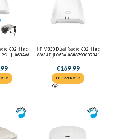
dio 802,11ac
HP M330 Dual Radio 802,11ac
& PSU JL063AW
WW AP JL063A 0888793007341
.99
€
169.99
RDER
LEES VERDER