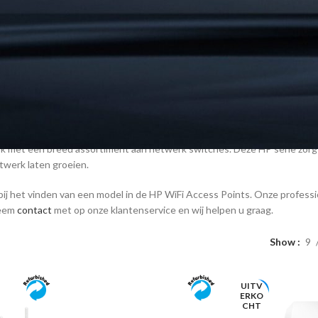
 kopen? Steeds meer apparaten zijn voorzien van draadloos internet. De k
verbinding populair is bij veel gebruikers die de betrouwbaarheid van de v
of bedrijfsinstallaties. De HP WiFi Access Points zijn handige apparaten 
luiting meerdere aansluitingen maken, zonder het verlies van snelheid. H
book tegelijkertijd op een switch aansluiten.
 met een breed assortiment aan netwerk switches. Deze HP serie zorgt 
etwerk laten groeien.
bij het vinden van een model in de HP WiFi Access Points. Onze professi
Neem
contact
met op onze klantenservice en wij helpen u graag.
Show
9
UITV
ERKO
CHT