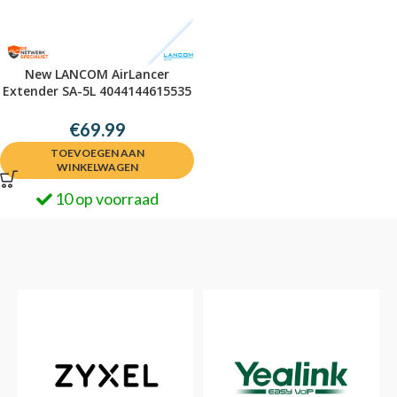
New LANCOM AirLancer
Extender SA-5L 4044144615535
€
69.99
TOEVOEGEN AAN
WINKELWAGEN
10 op voorraad